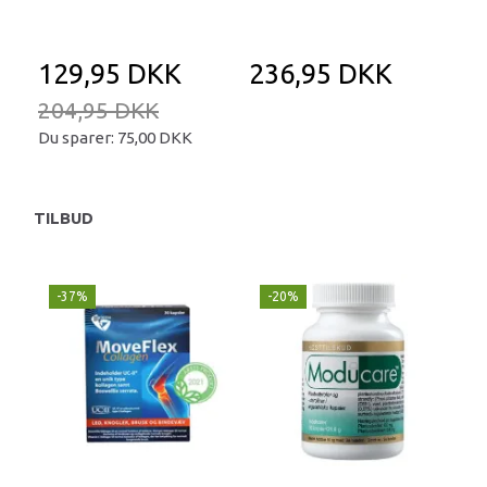
129,95 DKK
236,95 DKK
2
204,95 DKK
Du sparer:
75,00 DKK
TILBUD
-37%
-20%
-