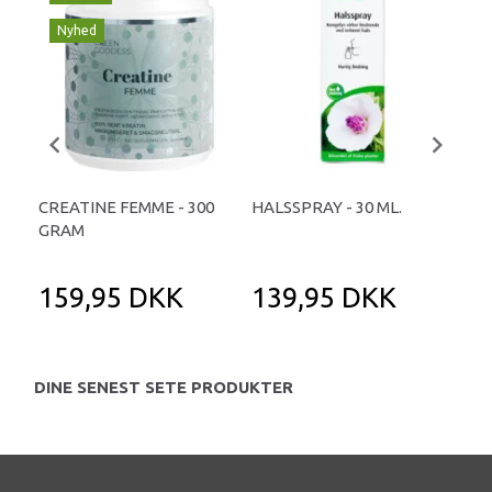
Nyhed
CREATINE FEMME - 300
HALSSPRAY - 30 ML.
SOL
GRAM
KA
159,95 DKK
139,95 DKK
1
DINE SENEST SETE PRODUKTER