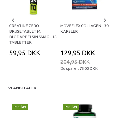
CREATINE ZERO
MOVEFLEX COLLAGEN - 30
SO
BRUSETABLET M.
KAPSLER
PH
BLODAPPELSIN SMAG - 18
KA
TABLETTER
59,95 DKK
129,95 DKK
2
204,95 DKK
Du sparer:
75,00 DKK
VI ANBEFALER
Populær
Populær
P