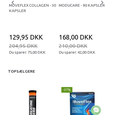
MOVEFLEX COLLAGEN - 30
MODUCARE - 90 KAPSLER
AS
KAPSLER
EL
COM
129,95 DKK
168,00 DKK
1
204,95 DKK
210,00 DKK
14
Du sparer:
75,00 DKK
Du sparer:
42,00 DKK
Du 
TOPSÆLGERE
-37%