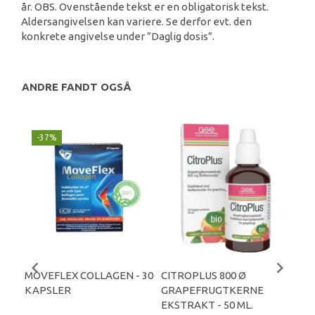
år. OBS. Ovenstående tekst er en obligatorisk tekst.
Aldersangivelsen kan variere. Se derfor evt. den
konkrete angivelse under ”Daglig dosis”.
ANDRE FANDT OGSÅ
-37%
MOVEFLEX COLLAGEN - 30
CITROPLUS 800 Ø
PUO
KAPSLER
GRAPEFRUGTKERNE
GR
EKSTRAKT - 50 ML.