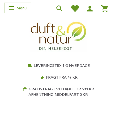
Menu
Skifte navigation
LEVERINGSTID 1-3 HVERDAGE
local_shipping
FRAGT FRA 49 KR
star
GRATIS FRAGT VED KØB FOR 599 KR.
redeem
AFHENTNING MIDDELFART 0 KR.