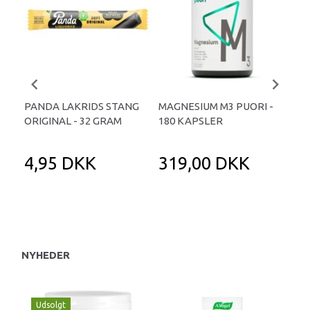
PANDA LAKRIDS STANG
MAGNESIUM M3 PUORI -
HAI
ORIGINAL - 32 GRAM
180 KAPSLER
TA
4,95 DKK
319,00 DKK
1
NYHEDER
Udsolgt