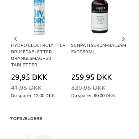
HYDRO ELEKTROLYTTER
SUNPATI SERUM-BALSAM
LIP
BRUSETABLETTER -
FACE 50 ML.
TA
ORANGESMAG - 20
TABLETTER
29,95 DKK
259,95 DKK
2
41,95 DKK
339,95 DKK
34
Du sparer:
12,00 DKK
Du sparer:
80,00 DKK
Du 
TOPSÆLGERE