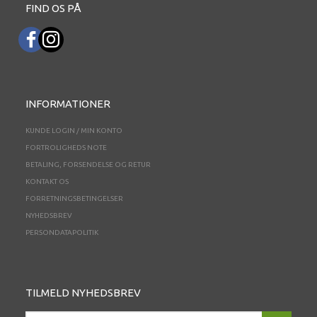
FIND OS PÅ
INFORMATIONER
KUNDE LOGIN / MIN KONTO
FORTROLIGHEDS NOTE
BETALING, FORSENDELSE OG RETUR
KONTAKT OS
FORRETNINGSBETINGELSER
NYHEDSBREV
PERSONDATAPOLITIK
TILMELD NYHEDSBREV
EMAIL-