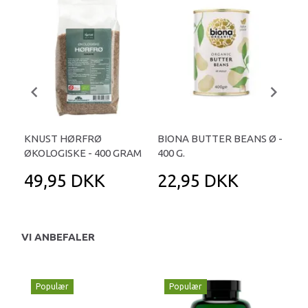
KNUST HØRFRØ
BIONA BUTTER BEANS Ø -
HØ
ØKOLOGISKE - 400 GRAM
400 G.
50
49,95 DKK
22,95 DKK
4
VI ANBEFALER
Populær
Populær
P