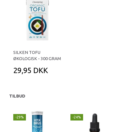
SILKEN TOFU
ØKOLOGISK - 300 GRAM
29,95 DKK
TILBUD
-29%
-24%
P
-