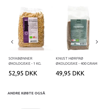
SOYABØNNER
KNUST HØRFRØ
BU
ØKOLOGISKE - 1 KG.
ØKOLOGISKE - 400 GRAM
50
52,95 DKK
49,95 DKK
8
ANDRE KØBTE OGSÅ