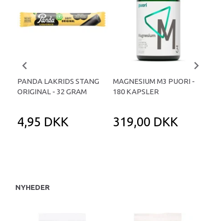
PANDA LAKRIDS STANG
MAGNESIUM M3 PUORI -
HAI
ORIGINAL - 32 GRAM
180 KAPSLER
TA
4,95 DKK
319,00 DKK
1
NYHEDER