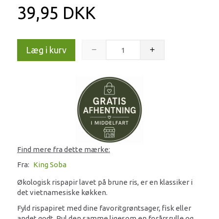
39,95 DKK
Læg i kurv
Find mere fra dette mærke:
Fra:
King Soba
Økologisk rispapir lavet på brune ris, er en klassiker i
det vietnamesiske køkken.
Fyld rispapiret med dine favoritgrøntsager, fisk eller
andet godt. Rul den samme ligesom en forårsrulle og