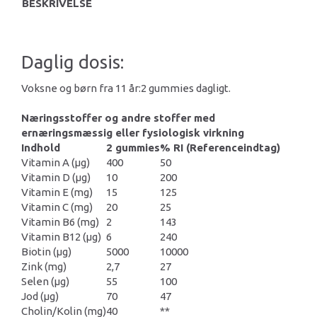
BESKRIVELSE
Daglig dosis:
Voksne og børn fra 11 år:2 gummies dagligt.
Næringsstoffer og andre stoffer med
ernæringsmæssig eller fysiologisk virkning
Indhold
2 gummies
% RI (Referenceindtag)
Vitamin A (μg)
400
50
Vitamin D (μg)
10
200
Vitamin E (mg)
15
125
Vitamin C (mg)
20
25
Vitamin B6 (mg)
2
143
Vitamin B12 (μg)
6
240
Biotin (μg)
5000
10000
Zink (mg)
2,7
27
Selen (μg)
55
100
Jod (μg)
70
47
Cholin/Kolin (mg)
40
**