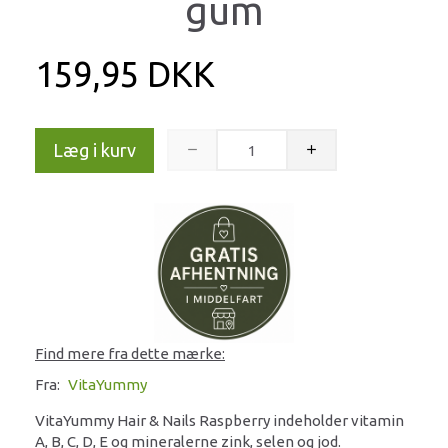
gum
159,95 DKK
Læg i kurv
Find mere fra dette mærke:
Fra:
VitaYummy
VitaYummy Hair & Nails Raspberry indeholder vitamin
A, B, C, D, E og mineralerne zink, selen og jod.