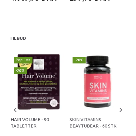
TILBUD
Populær
-20%
-
-20%
HAIR VOLUME - 90
SKIN VITAMINS
DO
TABLETTER
BEAYTUBEAR - 60 STK
60