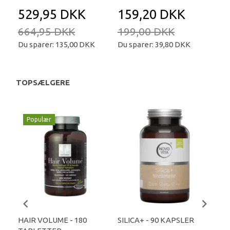
529,95 DKK
159,20 DKK
2
664,95 DKK
199,00 DKK
25
Du sparer:
135,00 DKK
Du sparer:
39,80 DKK
Du 
TOPSÆLGERE
Populær
HAIR VOLUME - 180
SILICA+ - 90 KAPSLER
SKI