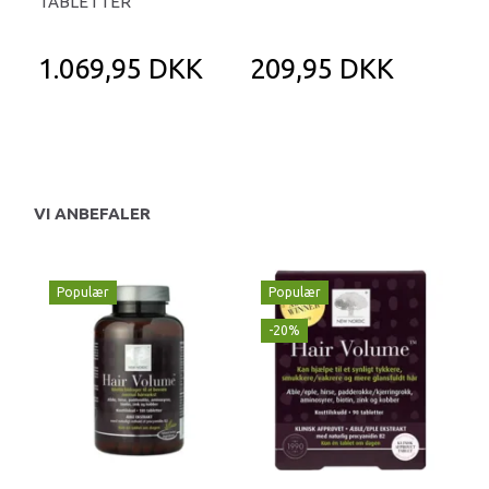
TABLETTER
KA
1.069,95 DKK
209,95 DKK
2
VI ANBEFALER
Populær
Populær
-20%