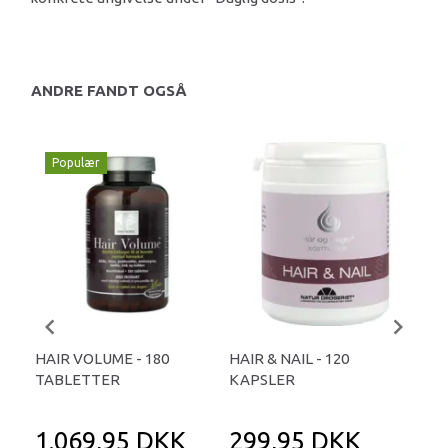
ANDRE FANDT OGSÅ
Populær
HAIR VOLUME - 180
HAIR & NAIL - 120
BID
TABLETTER
KAPSLER
- 3
1.069,95 DKK
299,95 DKK
3