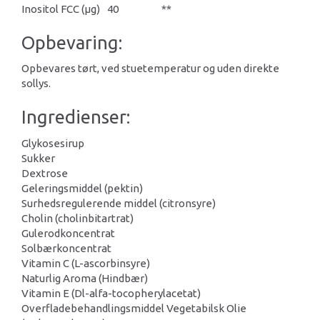
Inositol FCC (μg)
40
**
Opbevaring:
Opbevares tørt, ved stuetemperatur og uden direkte
sollys.
Ingredienser:
Glykosesirup
Sukker
Dextrose
Geleringsmiddel (pektin)
Surhedsregulerende middel (citronsyre)
Cholin (cholinbitartrat)
Gulerodkoncentrat
Solbærkoncentrat
Vitamin C (L-ascorbinsyre)
Naturlig Aroma (Hindbær)
Vitamin E (Dl-alfa-tocopherylacetat)
Overfladebehandlingsmiddel Vegetabilsk Olie