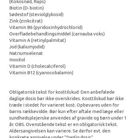
(Kokosnød, Raps)
Biotin (D-biotin)
Sødestof (steviolglykosid)
Zink (zinkcitrat)
Vitamin B6 (pyridoxinhydrochlorid)
Overfladebehandlingsmiddel (carnauba voks)
Vitamin A (retinylpalmitat)
Jod (kaliumjodid)
Natriumselenat
Inositol
Vitamin D (cholecalciferol)
Vitamin B12 (cyanocobalamin)
Obligatorisk tekst for kosttilskud: Den anbefalede
daglige dosis bør ikke overskrides. Kosttilskud bør ikke
træde i stedet for varieret kost. Opbevares uden for
børns rækkevidde. Bør kun efter aftale med læge eller
sundhedsplejerske anvendes af gravide og børn under 1
år. OBS. Ovenstående tekst er en obligatorisk tekst.
Aldersangivelsen kan variere. Se derfor evt. den
konkrete angivelse under ”Daglig dosis”.