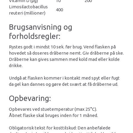
Vitamin D (μg)
10
200
Limosilactobacillus
400
reuteri (millioner)
Brugsanvisning og
forholdsregler:
Rystes godt i mindst 10 sek. før brug. Vend flasken på
hovedet så doseres dråberne nemt. Giv dråberne på ske.
Dråberne kan gives sammen med kold mad eller kolde
drikke.
Undgå at flasken kommer i kontakt med spyt eller fugt
da gel kan dannes og gøre det svært at få dråberne ud.
Opbevaring:
Opbevares ved stuetemperatur (max 25°C).
Åbnet flaske skal bruges inden for 1 måned.
Obligatorisk tekst for kosttilskud: Den anbefalede