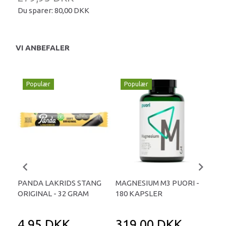
Du sparer:
80,00 DKK
VI ANBEFALER
Populær
Populær
P
PANDA LAKRIDS STANG
MAGNESIUM M3 PUORI -
HAI
ORIGINAL - 32 GRAM
180 KAPSLER
TA
4,95 DKK
319,00 DKK
1