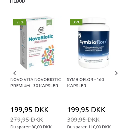
TILBUD
-29%
-35%
-
NOVO VITA NOVOBIOTIC
SYMBIOFLOR - 160
NDS
PREMIUM - 30 KAPSLER
KAPSLER
20
199,95 DKK
199,95 DKK
3
279,95 DKK
309,95 DKK
55
Du sparer:
80,00 DKK
Du sparer:
110,00 DKK
Du 