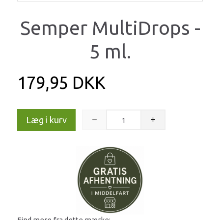
Semper MultiDrops -
5 ml.
179,95 DKK
Læg i kurv
Find mere fra dette mærke: