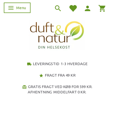
Menu
Skifte navigation
LEVERINGSTID 1-3 HVERDAGE
local_shipping
FRAGT FRA 49 KR
star
GRATIS FRAGT VED KØB FOR 599 KR.
redeem
AFHENTNING MIDDELFART 0 KR.