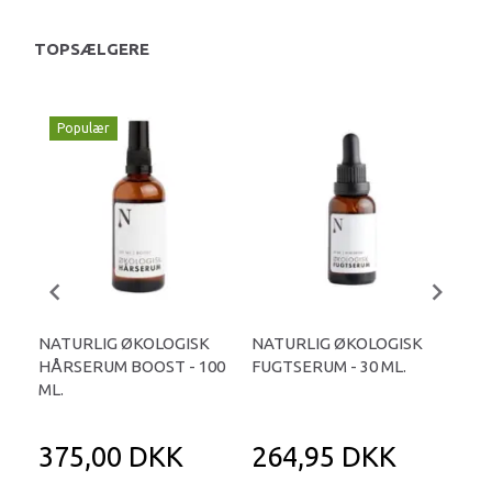
TOPSÆLGERE
Populær
P
NATURLIG ØKOLOGISK
NATURLIG ØKOLOGISK
NA
HÅRSERUM BOOST - 100
FUGTSERUM - 30 ML.
BRY
ML.
ML.
375,00 DKK
264,95 DKK
3