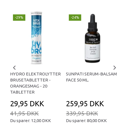
-29%
-24%
P
-
HYDRO ELEKTROLYTTER
SUNPATI SERUM-BALSAM
LIP
BRUSETABLETTER -
FACE 50 ML.
TA
ORANGESMAG - 20
TABLETTER
29,95 DKK
259,95 DKK
2
41,95 DKK
339,95 DKK
34
Du sparer:
12,00 DKK
Du sparer:
80,00 DKK
Du 