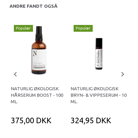
ANDRE FANDT OGSÅ
Populær
Populær
NATURLIG ØKOLOGISK
NATURLIG ØKOLOGISK
NA
HÅRSERUM BOOST - 100
BRYN- & VIPPESERUM - 10
HÅR
ML.
ML.
375,00 DKK
324,95 DKK
2