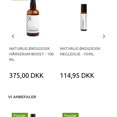
NATURLIG ØKOLOGISK
NATURLIG ØKOLOGISK
NA
HÅRSERUM BOOST - 100
NEGLEOLIE - 10 ML.
FUG
ML.
375,00 DKK
114,95 DKK
2
VI ANBEFALER
Populær
Populær