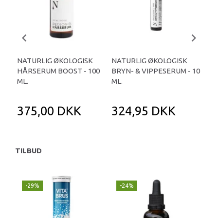
NATURLIG ØKOLOGISK
NATURLIG ØKOLOGISK
NA
HÅRSERUM BOOST - 100
BRYN- & VIPPESERUM - 10
NEG
ML.
ML.
375,00 DKK
324,95 DKK
1
TILBUD
-29%
-24%
P
-