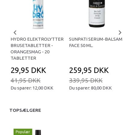
HYDRO ELEKTROLYTTER
SUNPATI SERUM-BALSAM
LIP
BRUSETABLETTER -
FACE 50 ML.
TA
ORANGESMAG - 20
TABLETTER
29,95 DKK
259,95 DKK
2
41,95 DKK
339,95 DKK
34
Du sparer:
12,00 DKK
Du sparer:
80,00 DKK
Du 
TOPSÆLGERE
Populær