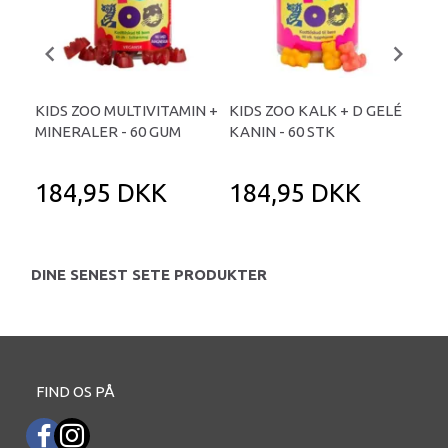
KIDS ZOO MULTIVITAMIN +
KIDS ZOO KALK + D GELÉ
BØ
MINERALER - 60 GUM
KANIN - 60 STK
APP
TA
184,95 DKK
184,95 DKK
1
DINE SENEST SETE PRODUKTER
FIND OS PÅ