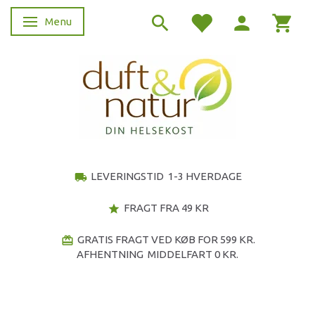
Menu
Skifte navigation
LEVERINGSTID 1-3 HVERDAGE
local_shipping
FRAGT FRA 49 KR
star
GRATIS FRAGT VED KØB FOR 599 KR.
redeem
AFHENTNING MIDDELFART 0 KR.