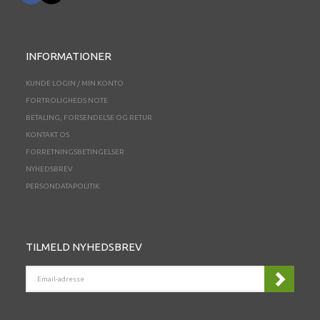
INFORMATIONER
KUNDE LOGIN / MIN KONTO
FORTROLIGHEDS NOTE
BETALING, FORSENDELSE OG RETUR
KONTAKT OS
FORRETNINGSBETINGELSER
NYHEDSBREV
PERSONDATAPOLITIK
TILMELD NYHEDSBREV
EMAIL-
ADRESSE