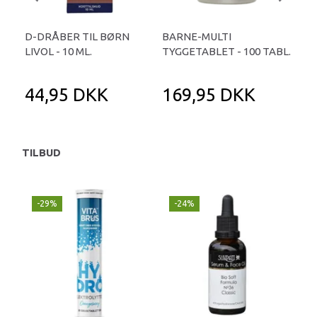
D-DRÅBER TIL BØRN
BARNE-MULTI
CAL
LIVOL - 10 ML.
TYGGETABLET - 100 TABL.
MCG
TA
44,95 DKK
169,95 DKK
1
TILBUD
-29%
-24%
P
-