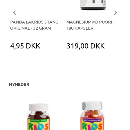
PANDA LAKRIDS STANG
MAGNESIUM M3 PUORI -
HAI
ORIGINAL - 32 GRAM
180 KAPSLER
TA
4,95 DKK
319,00 DKK
1
NYHEDER