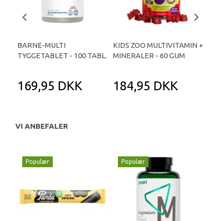
BARNE-MULTI
KIDS ZOO MULTIVITAMIN +
D-
TYGGETABLET - 100 TABL.
MINERALER - 60 GUM
LIV
169,95 DKK
184,95 DKK
4
VI ANBEFALER
Populær
Populær
P