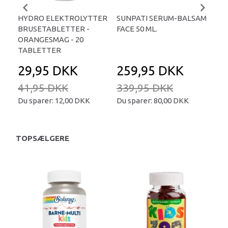
HYDRO ELEKTROLYTTER
SUNPATI SERUM-BALSAM
LIP
BRUSETABLETTER -
FACE 50 ML.
TA
ORANGESMAG - 20
TABLETTER
29,95 DKK
259,95 DKK
2
41,95 DKK
339,95 DKK
34
Du sparer:
12,00 DKK
Du sparer:
80,00 DKK
Du 
TOPSÆLGERE