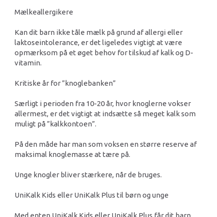
Mælkeallergikere
Kan dit barn ikke tåle mælk på grund af allergi eller
laktoseintolerance, er det ligeledes vigtigt at være
opmærksom på et øget behov for tilskud af kalk og D-
vitamin.
Kritiske år for ”knoglebanken”
Særligt i perioden fra 10-20 år, hvor knoglerne vokser
allermest, er det vigtigt at indsætte så meget kalk som
muligt på ”kalkkontoen”.
På den måde har man som voksen en større reserve af
maksimal knoglemasse at tære på.
Unge knogler bliver stærkere, når de bruges.
UniKalk Kids eller UniKalk Plus til børn og unge
Med enten UniKalk Kids eller UniKalk Plus får dit barn